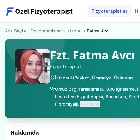
Özel Fizyoterapist
Fizyoterapistler
Hi
Ana Sayfa
Fizyoterapistler
İstanbul
Fatma Avcı
Fzt. Fatma Avcı
Fizyoterapist
İstanbul
(
Beykoz
,
Ümraniye
,
Üsküdar
)
Omuz Bağ Yaralanması
,
Kuru İğneleme
,
F
Lenfödem Fizyoterapisi
,
Parkinson
,
Sereb
Fibromiyalji
,
+
10
daha
Hakkımda