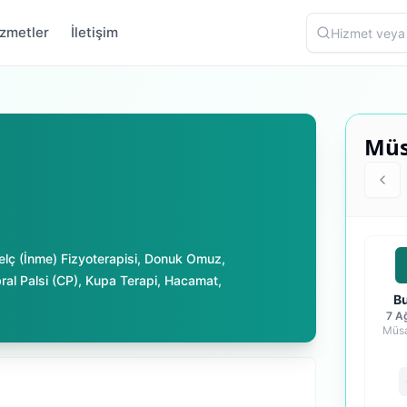
zmetler
İletişim
Müs
elç (İnme) Fizyoterapisi
,
Donuk Omuz
,
ral Palsi (CP)
,
Kupa Terapi
,
Hacamat
,
B
7 A
Müsa