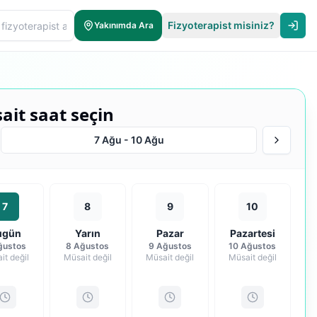
Fizyoterapist misiniz?
Yakınımda Ara
ait saat seçin
7 Ağu
-
10 Ağu
7
8
9
10
ugün
Yarın
Pazar
Pazartesi
ğustos
8 Ağustos
9 Ağustos
10 Ağustos
it değil
Müsait değil
Müsait değil
Müsait değil