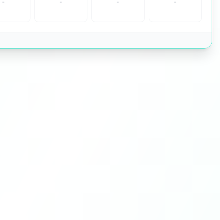
-
-
-
-