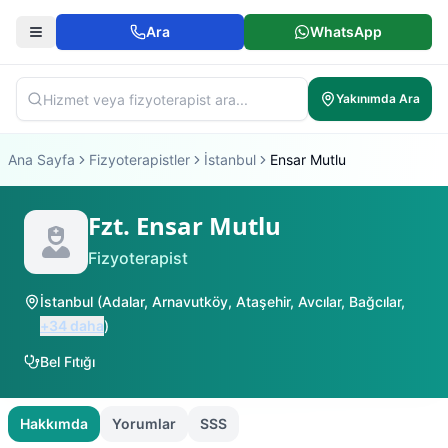
Ara
WhatsApp
Yakınımda Ara
Ana Sayfa
Fizyoterapistler
İstanbul
Ensar Mutlu
Fzt. Ensar Mutlu
Fizyoterapist
İstanbul
(
Adalar
,
Arnavutköy
,
Ataşehir
,
Avcılar
,
Bağcılar
,
+
34
daha
)
Bel Fıtığı
Hakkımda
Yorumlar
SSS