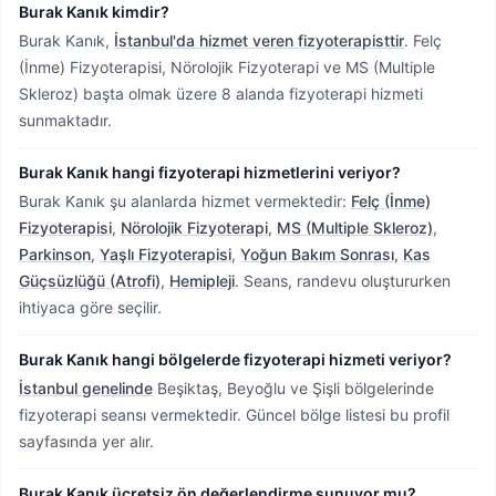
Burak Kanık kimdir?
Burak Kanık,
İstanbul'da hizmet veren fizyoterapisttir
.
Felç
(İnme) Fizyoterapisi, Nörolojik Fizyoterapi ve MS (Multiple
Skleroz) başta olmak üzere 8 alanda fizyoterapi hizmeti
sunmaktadır.
Burak Kanık hangi fizyoterapi hizmetlerini veriyor?
Burak Kanık şu alanlarda hizmet vermektedir:
Felç (İnme)
Fizyoterapisi
,
Nörolojik Fizyoterapi
,
MS (Multiple Skleroz)
,
Parkinson
,
Yaşlı Fizyoterapisi
,
Yoğun Bakım Sonrası
,
Kas
Güçsüzlüğü (Atrofi)
,
Hemipleji
. Seans, randevu oluştururken
ihtiyaca göre seçilir.
Burak Kanık hangi bölgelerde fizyoterapi hizmeti veriyor?
İstanbul genelinde
Beşiktaş, Beyoğlu ve Şişli bölgelerinde
fizyoterapi seansı vermektedir.
Güncel bölge listesi bu profil
sayfasında yer alır.
Burak Kanık ücretsiz ön değerlendirme sunuyor mu?