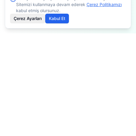
Sitemizi kullanmaya devam ederek
Çerez Politikamızı
kabul etmiş olursunuz.
Çerez Ayarları
Kabul Et
İçerikler bilgilendirme amaçlıdır. Tedavi planlaması için
mutlaka doktorunuza danışınız. Kişiye göre değişiklik
gösterebilir.
Özel Fizyoterapist
Profesyonel fizyoterapi ve rehabilitasyon hizmetleri ile sağlığınız