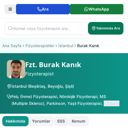
Ara
WhatsApp
Yakınımda Ara
Ana Sayfa
Fizyoterapistler
İstanbul
Burak Kanık
Fzt. Burak Kanık
Fizyoterapist
İstanbul
(
Beşiktaş
,
Beyoğlu
,
Şişli
)
Felç (İnme) Fizyoterapisi
,
Nörolojik Fizyoterapi
,
MS
(Multiple Skleroz)
,
Parkinson
,
Yaşlı Fizyoterapisi
,
+
3
daha
Hakkımda
Yorumlar
SSS
Konum