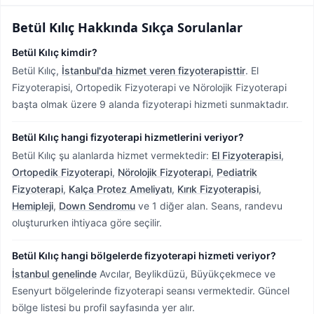
Betül Kılıç
Hakkında Sıkça Sorulanlar
Betül Kılıç kimdir?
Betül Kılıç,
İstanbul'da hizmet veren fizyoterapisttir
.
El
Fizyoterapisi, Ortopedik Fizyoterapi ve Nörolojik Fizyoterapi
başta olmak üzere 9 alanda fizyoterapi hizmeti sunmaktadır.
Betül Kılıç hangi fizyoterapi hizmetlerini veriyor?
Betül Kılıç şu alanlarda hizmet vermektedir:
El Fizyoterapisi
,
Ortopedik Fizyoterapi
,
Nörolojik Fizyoterapi
,
Pediatrik
Fizyoterapi
,
Kalça Protez Ameliyatı
,
Kırık Fizyoterapisi
,
Hemipleji
,
Down Sendromu
ve 1 diğer alan. Seans, randevu
oluştururken ihtiyaca göre seçilir.
Betül Kılıç hangi bölgelerde fizyoterapi hizmeti veriyor?
İstanbul genelinde
Avcılar, Beylikdüzü, Büyükçekmece ve
Esenyurt bölgelerinde fizyoterapi seansı vermektedir.
Güncel
bölge listesi bu profil sayfasında yer alır.