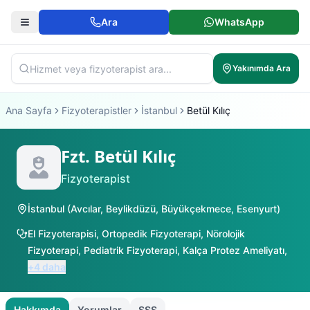
Ara
WhatsApp
Yakınımda Ara
Ana Sayfa
Fizyoterapistler
İstanbul
Betül Kılıç
Fzt. Betül Kılıç
Fizyoterapist
İstanbul
(
Avcılar
,
Beylikdüzü
,
Büyükçekmece
,
Esenyurt
)
El Fizyoterapisi
,
Ortopedik Fizyoterapi
,
Nörolojik
Fizyoterapi
,
Pediatrik Fizyoterapi
,
Kalça Protez Ameliyatı
,
+
4
daha
Hakkımda
Yorumlar
SSS