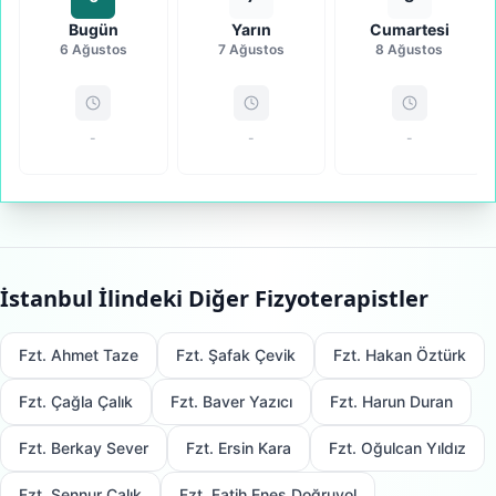
Bugün
Yarın
Cumartesi
6 Ağustos
7 Ağustos
8 Ağustos
-
-
-
İstanbul
İlindeki Diğer Fizyoterapistler
Fzt. Ahmet Taze
Fzt. Şafak Çevik
Fzt. Hakan Öztürk
Fzt. Çağla Çalık
Fzt. Baver Yazıcı
Fzt. Harun Duran
Fzt. Berkay Sever
Fzt. Ersin Kara
Fzt. Oğulcan Yıldız
Fzt. Şennur Çalık
Fzt. Fatih Enes Doğruyol