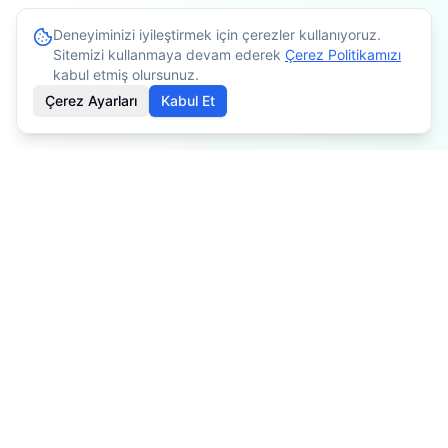
Deneyiminizi iyileştirmek için çerezler kullanıyoruz.
Sitemizi kullanmaya devam ederek
Çerez Politikamızı
kabul etmiş olursunuz.
Çerez Ayarları
Kabul Et
İçerikler bilgilendirme amaçlıdır. Tedavi planlaması için
mutlaka doktorunuza danışınız. Kişiye göre değişiklik
gösterebilir.
Özel Fizyoterapist