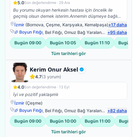
5.0
Son değerlendirme ·
29 Ara
Bu yorumu okuyan herkesin hastası için öncelik ile
geçmiş olsun demek isterim.Annemin düşmeye bağlı
beyin kanaması sonrası vücudunun sol tarafına
İzmir
(
Bornova
,
Çeşme
,
Karşıyaka
,
Kemalpaşa
)
+
17
daha
felç.oldu bu süreçte Ümit bey ile yolumuz buluştu ve
Boyun Fıtığı
,
Bel Fıtığı
,
Omuz Bağ Yaralanması
+
95
,
Protez Fizy
daha
annem yaşına farklı kronik rahatsızlığına rağmen
yürüdü ve vücudunu kullabanilir hale geldi.Bunun için
Bugün
09:00
Bugün
10:05
Bugün
11:10
Bugün
1
teşekkür edemem yetmez,sanırım hastası olan 10
kişiye sorsak 50 si kendisi için içinden gelen yüm
Tüm tarihleri gör
olumlu sözleri söyler.Çünkü hiçbir hastalık tek kişi
yaşanmıyor tüm aile fertlerimiz bu süreçten
Uzman Fizyoterapist
Kerim Onur Aksel
etkileniyor.İşte Ümit bey bunu başarıyor bizim ile
Doğrulanmış
4.7
(
3
yorum)
birlikte olmayı aileden biri olmayı ,o zamanda meslek
bilgisi ve insani değerleri ile başarılı oluyor.Kendisi
4.0
Son değerlendirme ·
13 Eyl
gerek nezaketi gerek iş tutuşu gerek değerleri ile
İyi ve pozitif yaklaşımlı
saygımızı sevgimizi kazandı.TEŞEKKÜRLER Ümit bey
tüm değerleriniz için emeğinize,yüreğinize sağlık.
İzmir
(
Çeşme
)
Boyun Fıtığı
,
Bel Fıtığı
,
Omuz Bağ Yaralanması
+
82
,
Sırt Ağrısı
daha
Bugün
09:00
Bugün
10:00
Bugün
11:00
Bugün
1
Tüm tarihleri gör