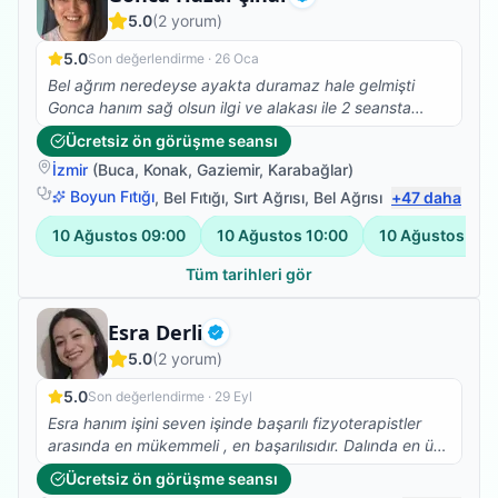
Doğrulanmış
5.0
(
2
yorum)
5.0
Son değerlendirme ·
26 Oca
Bel ağrım neredeyse ayakta duramaz hale gelmişti
Gonca hanım sağ olsun ilgi ve alakası ile 2 seansta
belimdeki ağrı ve bacaklarımdaki çekmeler sona erdi
Ücretsiz ön görüşme seansı
fizyoterapi hareketlerime devam ediyorum ve kendimi
İzmir
(
Buca
,
Konak
,
Gaziemir
,
Karabağlar
)
daha formda hissediyorum teşekkürler Gonca hanım
Boyun Fıtığı
,
Bel Fıtığı
,
Sırt Ağrısı
,
Bel Ağrısı
+
47
daha
10 Ağustos
09:00
10 Ağustos
10:00
10 Ağustos
11:
Tüm tarihleri gör
Fizyoterapist
Esra Derli
Doğrulanmış
5.0
(
2
yorum)
5.0
Son değerlendirme ·
29 Eyl
Esra hanım işini seven işinde başarılı fizyoterapistler
arasında en mükemmeli , en başarılısıdır. Dalında en üst
mevkilerde en kısa zamanda olacağına eminim esra
Ücretsiz ön görüşme seansı
hanmla çalışmak isteyenlere tavsiye ederim biz çok