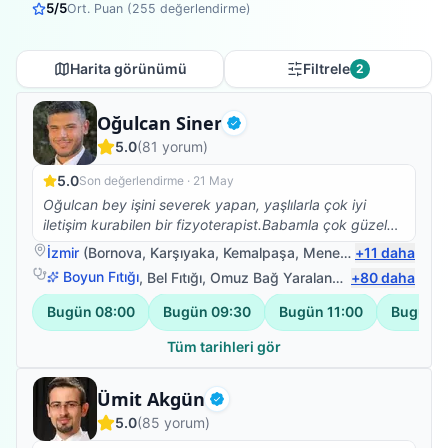
5
/5
Ort. Puan (
255
değerlendirme)
Harita görünümü
Filtrele
2
Fizyoterapist
Oğulcan Siner
Doğrulanmış
5.0
(
81
yorum)
5.0
Son değerlendirme ·
21 May
Oğulcan bey işini severek yapan, yaşlılarla çok iyi
iletişim kurabilen bir fizyoterapist.Babamla çok güzel
ilgilendi.Kendisine çok teşekkür ederim.☺️
İzmir
(
Bornova
,
Karşıyaka
,
Kemalpaşa
,
Menemen
+
11
)
daha
Boyun Fıtığı
,
Bel Fıtığı
,
Omuz Bağ Yaralanması
+
80
,
Protez Fizy
daha
Bugün
08:00
Bugün
09:30
Bugün
11:00
Bugün
1
Tüm tarihleri gör
Fizyoterapist
Ümit Akgün
Doğrulanmış
5.0
(
85
yorum)