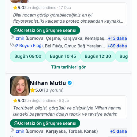
5.0
Son değerlendirme ·
17 Oca
Bilal hocam görüp görebileceğiniz en iyi
fizyoterapist.İki kalçamda protez olmasından kaynaklı
Skolyoz başlangıcı teşhisi kondu. Ağrılarımın artması
Ücretsiz ön görüşme seansı
nedeniyle fizyoterapist arayışına girdim ve Bilal
İzmir
(
Bornova
,
Çeşme
,
Karşıyaka
,
Kemalpaşa
)
+
13
daha
Hocamla çalışmaya başladık. Abartmıyorum iki
seanstan sonra belimdeki ağrılar yok oldu.Dik durmaya
Boyun Fıtığı
,
Bel Fıtığı
,
Omuz Bağ Yaralanması
+
89
,
Protez Fizy
daha
başladım. Ve yürüyüşüm düzeldi.Kendisinin bilgisi
Bugün
09:00
Bugün
10:45
Bugün
12:30
Bugün
1
güleryüzü ve modum düştüğünde pozitif yaklaşımıyla
harika bir iş başardı. Kendimi çok iyi
Tüm tarihleri gör
hissediyorum.Fizyoterapim devam ediyor.Emeklerinize
sağlık.
Fizyoterapist
Nilhan Mutlu
Doğrulanmış
5.0
(
13
yorum)
5.0
Son değerlendirme ·
5 Şub
Tecrübesi, bilgisi, görgüsü ve disipliniyle Nilhan hanımı
işindeki başarısından dolayı tebrik ve tavsiye ederim
Ücretsiz ön görüşme seansı
İzmir
(
Bornova
,
Karşıyaka
,
Torbalı
,
Konak
)
+
5
daha