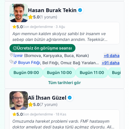
Fizyoterapist
Hasan Burak Tekin
Doğrulanmış
5.0
(
1
yorum)
5.0
Son değerlendirme ·
3 Ağu
Aşırı memnun kaldım skolyoz sahibi bir insanım ve
sebep olan bütün ağrılarımdan arındım. Teşekkür
ederim Burak Bey
Ücretsiz ön görüşme seansı
İzmir
(
Bornova
,
Karşıyaka
,
Buca
,
Konak
)
+
6
daha
Boyun Fıtığı
,
Bel Fıtığı
,
Omuz Bağ Yaralanması
+
91
,
Protez Fizy
daha
Bugün
09:00
Bugün
10:00
Bugün
11:00
Bugün
1
Tüm tarihleri gör
Fizyoterapist
Ali İhsan Güzel
Doğrulanmış
5.0
(
7
yorum)
5.0
Son değerlendirme ·
18 Kas
Omuzumda hareket problemi vardı. FMF hastasıyım
doktor ameliyat dedi başka türlü açılmaz diyordu. Ali