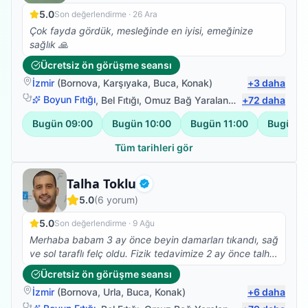
5.0
Son değerlendirme ·
26 Ara
Çok fayda gördük, mesleğinde en iyisi, emeğinize
sağlık 🙏
Ücretsiz ön görüşme seansı
İzmir
(
Bornova
,
Karşıyaka
,
Buca
,
Konak
)
+
3
daha
Boyun Fıtığı
,
Bel Fıtığı
,
Omuz Bağ Yaralanması
+
72
,
Protez Fizy
daha
Bugün
09:00
Bugün
10:00
Bugün
11:00
Bugün
1
Tüm tarihleri gör
Fizyoterapist
Talha Toklu
Doğrulanmış
5.0
(
6
yorum)
5.0
Son değerlendirme ·
9 Ağu
Merhaba babam 3 ay önce beyin damarları tıkandı, sağ
ve sol taraflı felç oldu. Fizik tedavimize 2 ay önce talha
beyle başladık çok olumlu ve güzel sonuçlar aldık,
Ücretsiz ön görüşme seansı
şükürler olsun ki yatalak olan babam bugün ilk defa
İzmir
(
Bornova
,
Urla
,
Buca
,
Konak
)
+
6
daha
kendi başına ayağa kalkabildi, çok mutluyum, talha