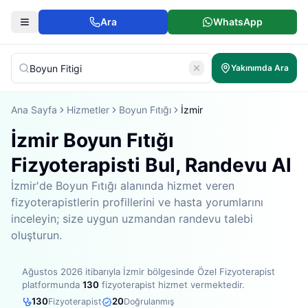
Ara
WhatsApp
Yakınımda Ara
Ana Sayfa
Hizmetler
Boyun Fıtığı
İzmir
İzmir Boyun Fıtığı
Fizyoterapisti Bul, Randevu Al
İzmir'de Boyun Fıtığı alanında hizmet veren
fizyoterapistlerin profillerini ve hasta yorumlarını
inceleyin; size uygun uzmandan randevu talebi
oluşturun.
Ağustos 2026
itibarıyla
İzmir bölgesinde
Özel Fizyoterapist
platformunda
130
fizyoterapist hizmet vermektedir
.
130
20
Fizyoterapist
Doğrulanmış