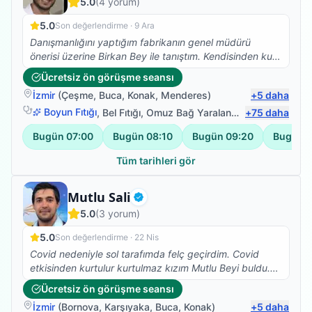
5.0
(
4
yorum)
5.0
Son değerlendirme ·
9 Ara
Danışmanlığını yaptığım fabrikanın genel müdürü
önerisi üzerine Birkan Bey ile tanıştım. Kendisinden kuru
iğne tedavisi aldım ve ilk seansta bile ağrılarımı hafifletti
Ücretsiz ön görüşme seansı
işinde tecrübeli ve gönül rahatlığı ile herkese tavsiye
İzmir
(
Çeşme
,
Buca
,
Konak
,
Menderes
)
+
5
daha
edebilirim.
Boyun Fıtığı
,
Bel Fıtığı
,
Omuz Bağ Yaralanması
+
75
,
Protez Fizy
daha
Bugün
07:00
Bugün
08:10
Bugün
09:20
Bugün
1
Tüm tarihleri gör
Fizyoterapist
Mutlu Sali
Doğrulanmış
5.0
(
3
yorum)
5.0
Son değerlendirme ·
22 Nis
Covid nedeniyle sol tarafımda felç geçirdim. Covid
etkisinden kurtulur kurtulmaz kızım Mutlu Beyi buldu.
Iyi ki de bulmuş, çok ilgili , bilgili , hastasına özen
Ücretsiz ön görüşme seansı
gösteren , beyefendi ,şahane bir insan. Kızım her yerde
İzmir
(
Bornova
,
Karşıyaka
,
Buca
,
Konak
)
+
5
daha
anlatıyor ve öneriyor. Tanışmaktan ve birlikte çalışıyor