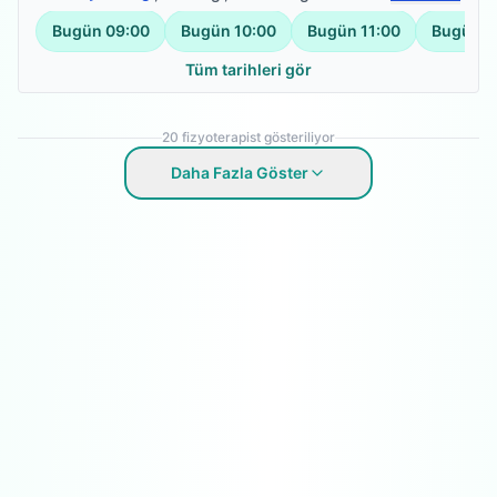
Bugün
09:00
Bugün
10:00
Bugün
11:00
Bugün
1
Tüm tarihleri gör
20
fizyoterapist gösteriliyor
Daha Fazla Göster