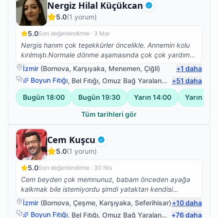
Fizyoterapist
Nergiz Hilal Küçükcan
Doğrulanmış
5.0
(
1
yorum)
5.0
Son değerlendirme ·
3 Mar
Nergis hanım çok teşekkürler öncelikle. Annemin kolu
kırılmıştı.Normale dönme aşamasında çok çok yardımcı
oldunuz😊 Başarılarınızın devamını dilerim.
İzmir
(
Bornova
,
Karşıyaka
,
Menemen
,
Çiğli
)
+
1
daha
Boyun Fıtığı
,
Bel Fıtığı
,
Omuz Bağ Yaralanması
+
51
,
Sırt Ağrısı
daha
Bugün
18:00
Bugün
19:30
Yarın
14:00
Yarın
15:
Tüm tarihleri gör
Fizyoterapist
Cem Kuşcu
Doğrulanmış
5.0
(
1
yorum)
5.0
Son değerlendirme ·
30 Nis
Cem beyden çok memnunuz, babam önceden ayağa
kalkmak bile istemiyordu şimdi yataktan kendisi
kalkıyor yan koltuğa geçiyor, hareket etme konusunda
İzmir
(
Bornova
,
Çeşme
,
Karşıyaka
,
Seferihisar
)
+
10
daha
daha istekli. Çok teşekkür ederiz.
Boyun Fıtığı
,
Bel Fıtığı
,
Omuz Bağ Yaralanması
+
76
,
Protez Fizy
daha