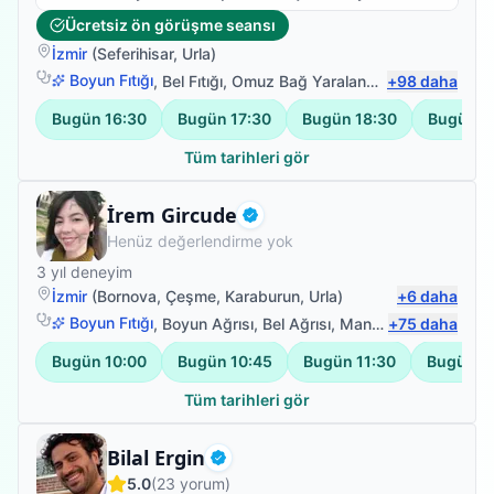
ihsan bey sayesinde omuzum açıldı. Doktoruma
Ücretsiz ön görüşme seansı
gösterdim omuzda açılma gördüğü için ne
İzmir
(
Seferihisar
,
Urla
)
yaptırıyorsan yaptırmaya devam et dedi. Ali ihsan bey
e çok teşşekkür ederim onun sayesinde ameliyattan
Boyun Fıtığı
,
Bel Fıtığı
,
Omuz Bağ Yaralanması
+
98
,
Protez Fizy
daha
kurtuldum.
Bugün
16:30
Bugün
17:30
Bugün
18:30
Bugün
1
Tüm tarihleri gör
Fizyoterapist
İrem Gircude
Doğrulanmış
Henüz değerlendirme yok
3
yıl deneyim
İzmir
(
Bornova
,
Çeşme
,
Karaburun
,
Urla
)
+
6
daha
Boyun Fıtığı
,
Boyun Ağrısı
,
Bel Ağrısı
,
Manuel Lenfödem Drenajı
+
75
daha
Bugün
10:00
Bugün
10:45
Bugün
11:30
Bugün
1
Tüm tarihleri gör
Fizyoterapist
Bilal Ergin
Doğrulanmış
5.0
(
23
yorum)