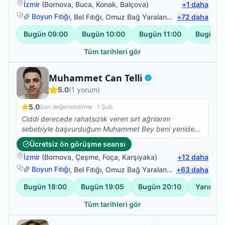
İzmir
(
Bornova
,
Buca
,
Konak
,
Balçova
)
+
1
daha
memnun kaldık memnun kalacağınıza eminim .
Boyun Fıtığı
,
Bel Fıtığı
,
Omuz Bağ Yaralanması
+
72
,
Protez Fizy
daha
Bugün
09:00
Bugün
10:00
Bugün
11:00
Bugün
1
Tüm tarihleri gör
Fizyoterapist
Muhammet Can Telli
Doğrulanmış
5.0
(
1
yorum)
5.0
Son değerlendirme ·
1 Şub
Ciddi derecede rahatsızlık veren sırt ağrılarım
sebebiyle başvurduğum Muhammet Bey beni yeniden
sağlığıma kavuşturdu. Herkese gönül rahatlığıyla
Ücretsiz ön görüşme seansı
tavsiye ederim
İzmir
(
Bornova
,
Çeşme
,
Foça
,
Karşıyaka
)
+
12
daha
Boyun Fıtığı
,
Bel Fıtığı
,
Omuz Bağ Yaralanması
+
63
,
Protez Fizy
daha
Bugün
18:00
Bugün
19:05
Bugün
20:10
Yarın
13
Tüm tarihleri gör