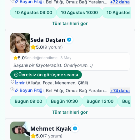
Boyun Fıtığı
,
Bel Fıtığı
,
Omuz Bağ Yaralanması
+
72
,
Protez Fizy
daha
10 Ağustos
09:00
10 Ağustos
10:00
10 Ağustos
11:
Tüm tarihleri gör
Fizyoterapist
Seda Daştan
Doğrulanmış
5.0
(
9
yorum)
5.0
Son değerlendirme ·
3 May
Başarılı bir fizyoterapist. Öneriyorum. :)
Ücretsiz ön görüşme seansı
İzmir
(
Aliağa
,
Foça
,
Menemen
,
Çiğli
)
Boyun Fıtığı
,
Bel Fıtığı
,
Omuz Bağ Yaralanması
+
74
,
Sırt Ağrısı
daha
Bugün
09:00
Bugün
10:30
Bugün
12:00
Bugün
1
Tüm tarihleri gör
Fizyoterapist
Mehmet Kıyak
Doğrulanmış
5.0
(
7
yorum)