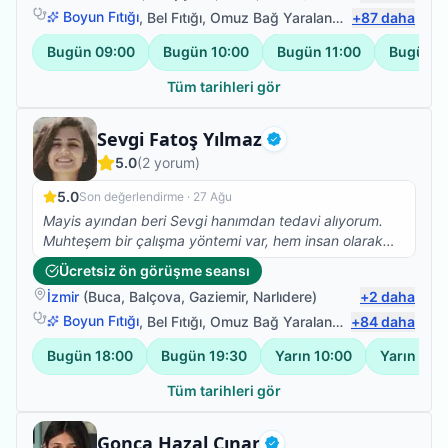
olmaktan cok memnunum. Sadece denge sorunum
Boyun Fıtığı
,
Bel Fıtığı
,
Omuz Bağ Yaralanması
+
87
,
Protez Fizy
daha
kaldı ancak bacağım ve kolum işler halde. Saygılar
Bugün
09:00
Bugün
10:00
Bugün
11:00
Bugün
1
kendisine
Tüm tarihleri gör
Fizyoterapist
Sevgi Fatoş Yılmaz
Doğrulanmış
5.0
(
2
yorum)
5.0
Son değerlendirme ·
27 Ağu
Mayis ayından beri Sevgi hanımdan tedavi alıyorum.
Muhteşem bir çalışma yöntemi var, hem insan olarak
hemde profesyonel olarak çok taktir ediyorum. Ve
Ücretsiz ön görüşme seansı
kesinlikle fizik tedavi, Kuru iğne, eksersiz ihtiyacı olan
İzmir
(
Buca
,
Balçova
,
Gaziemir
,
Narlıdere
)
+
2
daha
herkese tavsiye ediyorum.
Boyun Fıtığı
,
Bel Fıtığı
,
Omuz Bağ Yaralanması
+
84
,
Protez Fizy
daha
Bugün
18:00
Bugün
19:30
Yarın
10:00
Yarın
11:0
Tüm tarihleri gör
Fizyoterapist
Gonca Hazal Çınar