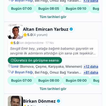
bey gerçekten de alanında çok iyi ve işini severek
Boyun Fıtığı
,
Bel Fıtığı
,
Omuz Bağ Yaralanması
+
79
,
Protez Fizy
daha
yapıyor, ayrıyetten de çok mütevazi ve güler yüzlü
Bugün
07:00
Bugün
08:05
Bugün
09:10
Bugün
1
olması ayrı bir güzel. Tedavimiz şuanda da devam
ediyor, Buradan talha beye sonsuz teşekkürlerimi
Tüm tarihleri gör
iletiyorum, RABBİM her daim sizinle olsun.
Fizyoterapist
Altan Emircan Yarbuz
Doğrulanmış
5.0
(
4
yorum)
5.0
Son değerlendirme ·
17 Nis
Sevgili Emir bey, yatağa bağımlı babamızı gayretin ve
sevginle ilk adımlarını attırdığın için sana çok teşekkür
ederiz. Yolun açık olsun...
Ücretsiz ön görüşme seansı
İzmir
(
Bornova
,
Çeşme
,
Karşıyaka
,
Menemen
)
+
12
daha
Boyun Fıtığı
,
Bel Fıtığı
,
Omuz Bağ Yaralanması
+
81
,
Protez Fizy
daha
Bugün
07:00
Bugün
08:00
Bugün
09:00
Bugün
Tüm tarihleri gör
Fizyoterapist
Birkan Dönmez
Doğrulanmış